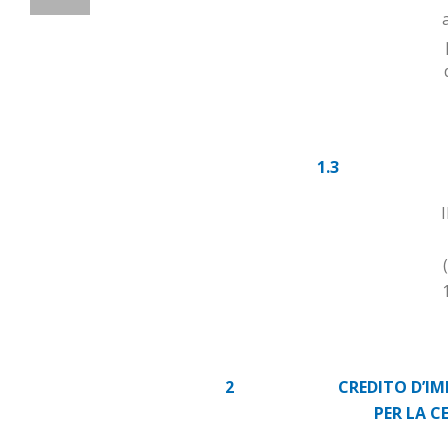
1.3
2
CREDITO D’I
PER LA C