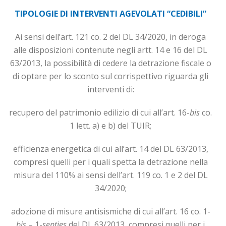
TIPOLOGIE DI INTERVENTI AGEVOLATI “CEDIBILI”
Ai sensi dell’art. 121 co. 2 del DL 34/2020, in deroga
alle disposizioni contenute negli artt. 14 e 16 del DL
63/2013, la possibilità di cedere la detrazione fiscale o
di optare per lo sconto sul corrispettivo riguarda gli
in­terventi di:
recupero del patrimonio edilizio di cui all’art. 16-
bis
co.
1 lett. a) e b) del TUIR;
efficienza energetica di cui all’art. 14 del DL 63/2013,
compresi quelli per i quali spet­ta la detrazione nella
misura del 110% ai sensi dell’art. 119 co. 1 e 2 del DL
34/2020;
adozione di misure antisismiche di cui all’art. 16 co. 1-
bis
– 1-
septies
del DL 63/2013, compresi quelli per i