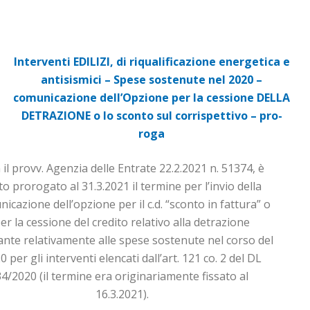
Interventi EDILIZI, di riqualificazione energetica e
antisismici – Spe­se sostenute nel 2020 –
comunicazione dell’Opzione per la ces­sio­ne DELLA
DETRAZIONE o lo sconto sul corrispettivo – pro­
roga
il provv. Agenzia delle Entrate 22.2.2021 n. 51374, è
to prorogato al 31.3.2021 il termine per l’invio della
icazione dell’opzione per il c.d. “sconto in fattura” o
er la cessione del credito relativo alla detrazione
ante relativamente alle spese so­­stenute nel corso del
0 per gli interventi elencati dall’art. 121 co. 2 del DL
34/2020 (il termine era originariamente fissato al
16.3.2021).