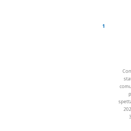
1
Con 
sta
comun
p
spett
202