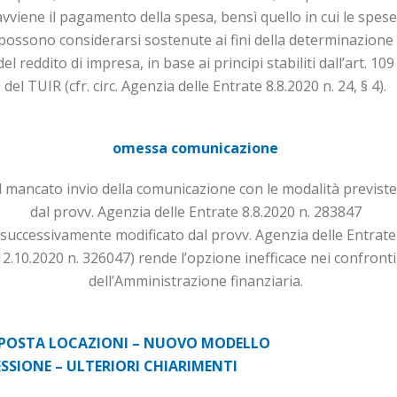
avviene il pagamento della spesa, bensì quello in cui le spese
possono considerarsi so­stenute ai fini della determinazione
del reddito di impresa, in base ai principi stabiliti dall’art. 109
del TUIR (cfr. circ. Agenzia delle Entrate 8.8.2020 n. 24, § 4).
omessa comunicazione
Il mancato invio della comunicazione con le modalità previste
dal provv. Agenzia delle Entrate 8.8.2020 n. 283847
(successivamente modificato dal provv. Agenzia delle En­trate
12.10.2020 n. 326047) rende l’opzione inefficace nei confronti
dell’Ammini­stra­zio­ne finanziaria.
MPOSTA LOCAZIONI – NUOVO MODELLO
ESSIONE
– ULTERIORI CHIARIMENTI