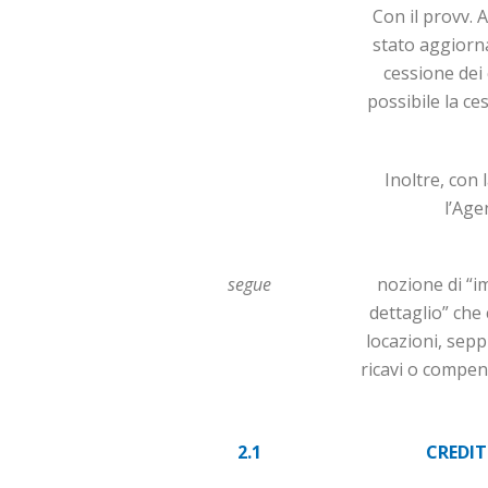
Con il provv. 
stato aggiorna
cessione dei 
possibile la ce
Inoltre, con 
l’Age
segue
nozione di “i
dettaglio” che 
locazioni, sepp
ricavi o compens
2.1
CREDIT