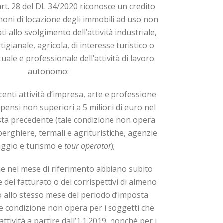
’art. 28 del DL 34/2020 riconosce un credito
noni di lo­cazione degli immobili ad uso non
i allo svolgimento dell’attività in­du­striale,
igianale, agricola, di interesse turistico o
ituale e professionale dell’attività di lavoro
autonomo:
centi attività d’impresa, arte e professione
pensi non superiori a 5 milioni di euro nel
ta precedente (tale condi­zio­ne non opera
berghiere, termali e agrituristiche, agenzie
iaggio e turismo e
tour operator
);
he nel mese di riferimento abbiano subito
del fat­turato o dei corrispettivi di almeno
to allo stesso mese del periodo d’imposta
e condizione non opera per i soggetti che
’attività a partire dall’1.1.2019, nonché per i