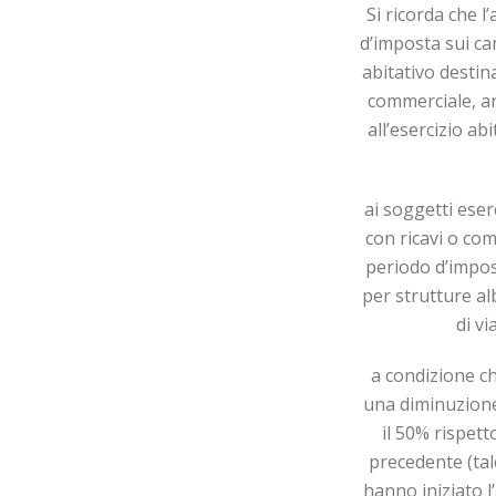
Si ricorda che l
d’imposta sui ca
abitativo destinat
commerciale, art
all’esercizio ab
ai soggetti eser
con ricavi o com
periodo d’impos
per strutture al
di v
a condizione c
una diminuzione 
il 50% rispet
precedente (tal
hanno ini­zia­to l