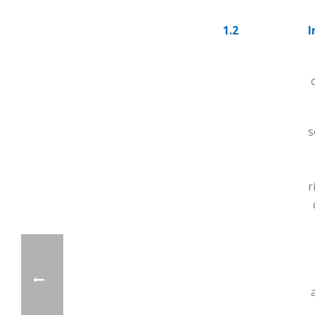
1.2
I
s
r