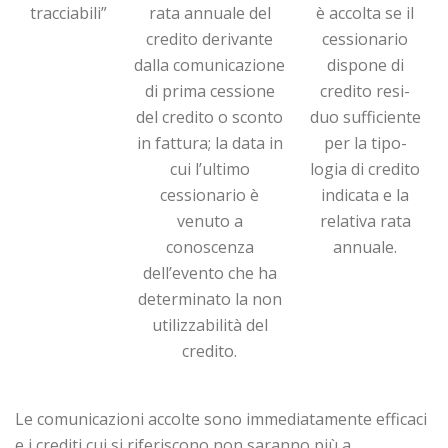
tracciabili”
rata annuale del
è ac­col­ta se il
credito derivante
cessionario
dalla comunicazione
dispone di
di prima cessione
credito resi­
del credito o sconto
duo sufficiente
in fattura; la data in
per la ti­po­
cui l’ultimo
logia di credito
cessionario è
indi­ca­ta e la
venuto a
relativa rata
conoscenza
an­­nuale.
dell’evento che ha
determinato la non
utilizzabilità del
credito.
Le comunicazioni accolte sono immediatamente efficaci
e i crediti cui si riferiscono non saranno più a