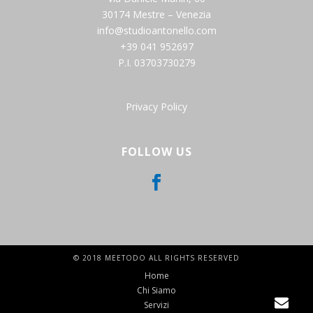
30174 Mestre – Venezia
info@studioantonello.com
+39 041 952697
P.I. 03703730279
Privacy Policy
FOLLOW US
© 2018 MEETODO ALL RIGHTS RESERVED
Home
Chi Siamo
Servizi