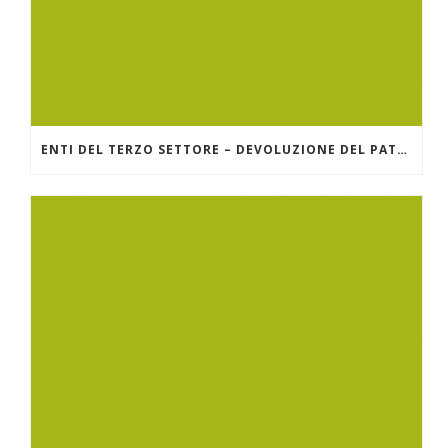
ENTI DEL TERZO SETTORE – DEVOLUZIONE DEL PATRIMONIO – LINEE GUIDA DEL MINISTERO DEL LAVORO