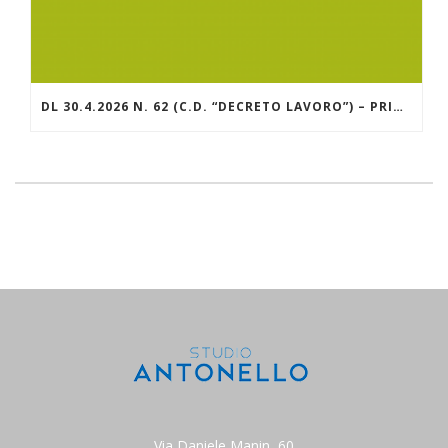
DL 30.4.2026 N. 62 (C.D. “DECRETO LAVORO”) – PRINCIPALI NOVITÀ APPORTATE IN SEDE DI CONVERSIONE NELLA L. 25.6.2026 N. 112
Via Daniele Manin, 60