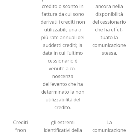
credito o sconto in
ancora nel­la
fattura da cui sono
disponibilità
derivati i crediti non
del ces­sio­nario
utilizzabili; una o
che ha effet­
più rate annuali dei
tua­­to la
suddetti crediti; la
comunica­zio­ne
data in cui l’ultimo
stessa.
cessionario è
venuto a co­
noscenza
dell’evento che ha
determinato la non
utilizzabilità del
credito.
Crediti
gli estremi
La
“non
identificativi della
comunicazione