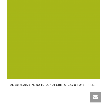
DL 30.4.2026 N. 62 (C.D. “DECRETO LAVORO”) – PRINCIPALI NOVITÀ APPORTATE IN SEDE DI CONVERSIONE NELLA L. 25.6.2026 N. 112