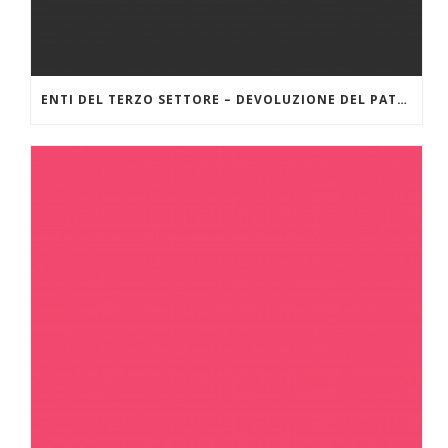
ENTI DEL TERZO SETTORE – DEVOLUZIONE DEL PATRIMONIO – LINEE GUIDA DEL MINISTERO DEL LAVORO