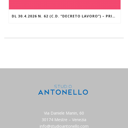
DL 30.4.2026 N. 62 (C.D. “DECRETO LAVORO”) – PRINCIPALI NOVITÀ APPORTATE IN SEDE DI CONVERSIONE NELLA L. 25.6.2026 N. 112
Via Daniele Manin, 60
30174 Mestre – Venezia
info@studioantonello.com