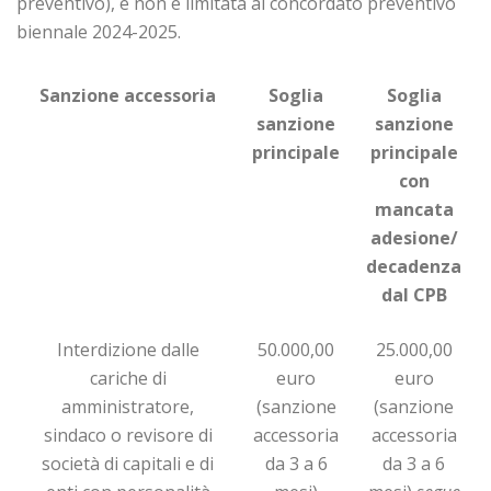
preventivo), e non è limitata al concordato preventivo
biennale 2024-2025.
Sanzione accessoria
Soglia
Soglia
sanzione
sanzione
principale
principale
con
mancata
adesione/
decadenza
dal CPB
Interdizione dalle
50.000,00
25.000,00
cariche di
euro
euro
amministratore,
(sanzione
(sanzione
sindaco o revisore di
accessoria
accessoria
società di capitali e di
da 3 a 6
da 3 a 6