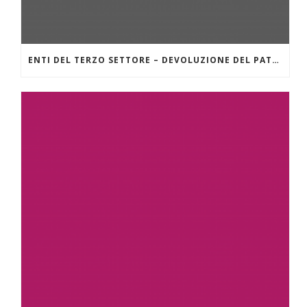
ENTI DEL TERZO SETTORE – DEVOLUZIONE DEL PATRIMONIO – LINEE GUIDA DEL MINISTERO DEL LAVORO