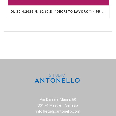
DL 30.4.2026 N. 62 (C.D. “DECRETO LAVORO”) – PRINCIPALI NOVITÀ APPORTATE IN SEDE DI CONVERSIONE NELLA L. 25.6.2026 N. 112
Via Daniele Manin, 60
30174 Mestre – Venezia
info@studioantonello.com